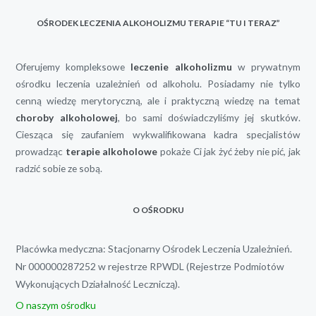
OŚRODEK LECZENIA ALKOHOLIZMU TERAPIE “TU I TERAZ”
Oferujemy kompleksowe
leczenie alkoholizmu
w prywatnym
ośrodku leczenia uzależnień od alkoholu. Posiadamy nie tylko
cenną wiedzę merytoryczną, ale i praktyczną wiedzę na temat
choroby alkoholowej
, bo sami doświadczyliśmy jej skutków.
Ciesząca się zaufaniem wykwalifikowana kadra specjalistów
prowadząc
terapie alkoholowe
pokaże Ci jak żyć żeby nie pić, jak
radzić sobie ze sobą.
O OŚRODKU
Placówka medyczna: Stacjonarny Ośrodek Leczenia Uzależnień.
Nr 000000287252 w rejestrze RPWDL (Rejestrze Podmiotów
Wykonujących Działalność Leczniczą).
O naszym ośrodku