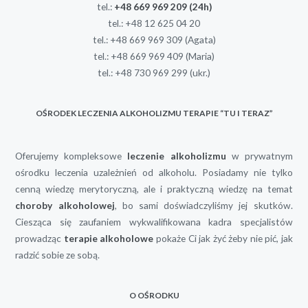
tel.:
+48 669 969 209
(24h)
tel.:
+48 12 625 04 20
tel.:
+48 669 969 309
(Agata)
tel.:
+48 669 969 409
(Maria)
tel.:
+48 730 969 299
(ukr.)
OŚRODEK LECZENIA ALKOHOLIZMU TERAPIE “TU I TERAZ”
Oferujemy kompleksowe
leczenie alkoholizmu
w prywatnym
ośrodku leczenia uzależnień od alkoholu. Posiadamy nie tylko
cenną wiedzę merytoryczną, ale i praktyczną wiedzę na temat
choroby alkoholowej
, bo sami doświadczyliśmy jej skutków.
Ciesząca się zaufaniem wykwalifikowana kadra specjalistów
prowadząc
terapie alkoholowe
pokaże Ci jak żyć żeby nie pić, jak
radzić sobie ze sobą.
O OŚRODKU