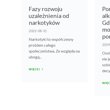
Fazy rozwoju
Po
uzależnienia od
al
narkotyków
Gd
mo
2022-08-31
po
Narkotyki to współczesny
2019
problem całego
społeczeństwa. Ze względu na
Osob
ubogą...
nie 
sobi
WIĘCEJ
decyd
WIĘC