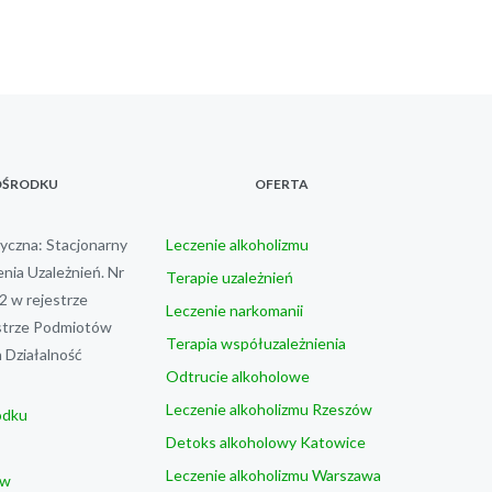
OŚRODKU
OFERTA
czna: Stacjonarny
Leczenie alkoholizmu
nia Uzależnień. Nr
Terapie uzależnień
 w rejestrze
Leczenie narkomanii
trze Podmiotów
Terapia współuzależnienia
Działalność
Odtrucie alkoholowe
Leczenie alkoholizmu Rzeszów
odku
Detoks alkoholowy Katowice
Leczenie alkoholizmu Warszawa
ów