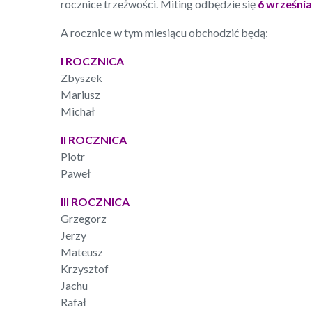
rocznice trzeżwości. Miting odbędzie się
6 września
A rocznice w tym miesiącu obchodzić będą:
I ROCZNICA
Zbyszek
Mariusz
Michał
II ROCZNICA
Piotr
Paweł
III ROCZNICA
Grzegorz
Jerzy
Mateusz
Krzysztof
Jachu
Rafał