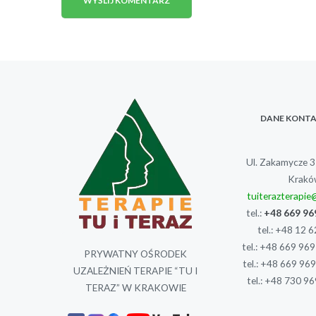
DANE KONT
Ul. Zakamycze 
Krakó
tuiterazterapi
tel.:
+48 669 96
tel.:
+48 12 6
tel.:
+48 669 969
PRYWATNY OŚRODEK
tel.:
+48 669 969
UZALEŻNIEŃ TERAPIE “TU I
tel.:
+48 730 96
TERAZ” W KRAKOWIE