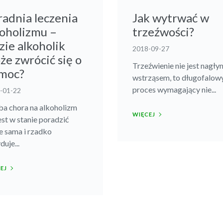
radnia leczenia
Jak wytrwać w
koholizmu –
trzeźwości?
zie alkoholik
2018-09-27
że zwrócić się o
Trzeźwienie nie jest nagły
moc?
wstrząsem, to długofalow
proces wymagający nie...
-01-22
a chora na alkoholizm
WIĘCEJ
jest w stanie poradzić
e sama i rzadko
uje...
EJ