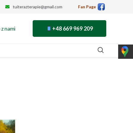
tuiterazterapie@gmail.com
Fan Page
 z nami
+48 669 969 209