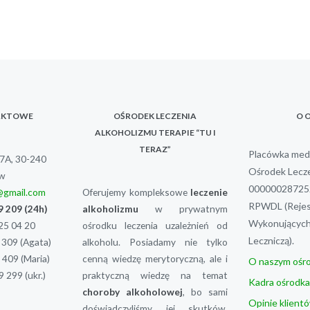
AKTOWE
OŚRODEK LECZENIA
O 
ALKOHOLIZMU TERAPIE “TU I
TERAZ”
Placówka medy
37A, 30-240
Ośrodek Lecze
w
000000287252
e@gmail.com
Oferujemy kompleksowe
leczenie
RPWDL (Rejes
9 209
(24h)
alkoholizmu
w prywatnym
Wykonujących 
25 04 20
ośrodku leczenia uzależnień od
Leczniczą).
 309
(Agata)
alkoholu. Posiadamy nie tylko
 409
(Maria)
cenną wiedzę merytoryczną, ale i
O naszym ośr
9 299
(ukr.)
praktyczną wiedzę na temat
Kadra ośrodka
choroby alkoholowej
, bo sami
Opinie klient
doświadczyliśmy jej skutków.