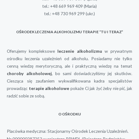
tel.:
+48 669 969 409
(Maria)
tel.:
+48 730 969 299
(ukr.)
OŚRODEK LECZENIA ALKOHOLIZMU TERAPIE “TU I TERAZ”
Oferujemy kompleksowe
leczenie alkoholizmu
w prywatnym
ośrodku leczenia uzależnień od alkoholu. Posiadamy nie tylko
cenną wiedzę merytoryczną, ale i praktyczną wiedzę na temat
choroby alkoholowej
, bo sami doświadczyliśmy jej skutków.
Ciesząca się zaufaniem wykwalifikowana kadra specjalistów
prowadząc
terapie alkoholowe
pokaże Ci jak żyć żeby nie pić, jak
radzić sobie ze sobą.
O OŚRODKU
Placówka medyczna: Stacjonarny Ośrodek Leczenia Uzależnień.
Nr 000000287252 w rejestrze RPWDL (Rejestrze Podmiotów