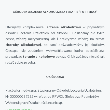
OŚRODEK LECZENIA ALKOHOLIZMU TERAPIE “TU I TERAZ”
Oferujemy kompleksowe
leczenie alkoholizmu
w prywatnym
ośrodku leczenia uzależnień od alkoholu. Posiadamy nie tylko
cenną wiedzę merytoryczną, ale i praktyczną wiedzę na temat
choroby alkoholowej
, bo sami doświadczyliśmy jej skutków.
Ciesząca się zaufaniem wykwalifikowana kadra specjalistów
prowadząc
terapie alkoholowe
pokaże Ci jak żyć żeby nie pić, jak
radzić sobie ze sobą.
O OŚRODKU
Placówka medyczna: Stacjonarny Ośrodek Leczenia Uzależnień.
Nr 000000287252 w rejestrze RPWDL (Rejestrze Podmiotów
Wykonujących Działalność Leczniczą).
O naszym ośrodku