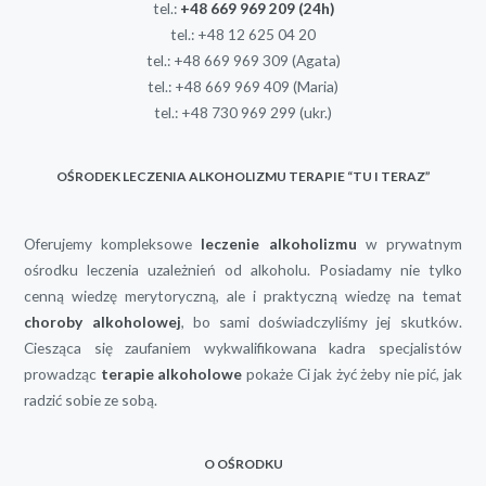
tel.:
+48 669 969 209
(24h)
tel.:
+48 12 625 04 20
tel.:
+48 669 969 309
(Agata)
tel.:
+48 669 969 409
(Maria)
tel.:
+48 730 969 299
(ukr.)
OŚRODEK LECZENIA ALKOHOLIZMU TERAPIE “TU I TERAZ”
Oferujemy kompleksowe
leczenie alkoholizmu
w prywatnym
ośrodku leczenia uzależnień od alkoholu. Posiadamy nie tylko
cenną wiedzę merytoryczną, ale i praktyczną wiedzę na temat
choroby alkoholowej
, bo sami doświadczyliśmy jej skutków.
Ciesząca się zaufaniem wykwalifikowana kadra specjalistów
prowadząc
terapie alkoholowe
pokaże Ci jak żyć żeby nie pić, jak
radzić sobie ze sobą.
O OŚRODKU