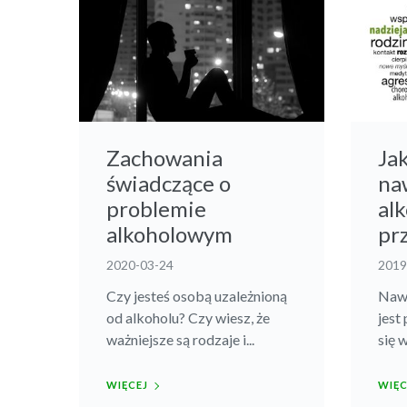
Zachowania
Ja
świadczące o
na
problemie
alk
alkoholowym
pr
2020-03-24
2019
Czy jesteś osobą uzależnioną
Nawr
od alkoholu? Czy wiesz, że
jest
ważniejsze są rodzaje i...
się 
WIĘCEJ
WIĘC