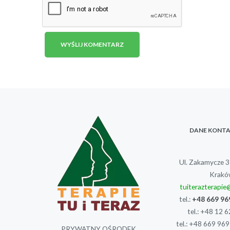
DANE KONT
Ul. Zakamycze 
Krakó
tuiterazterapi
tel.:
+48 669 96
tel.:
+48 12 6
tel.:
+48 669 969
PRYWATNY OŚRODEK