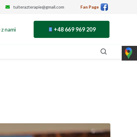
tuiterazterapie@gmail.com
Fan Page
 z nami
+48 669 969 209