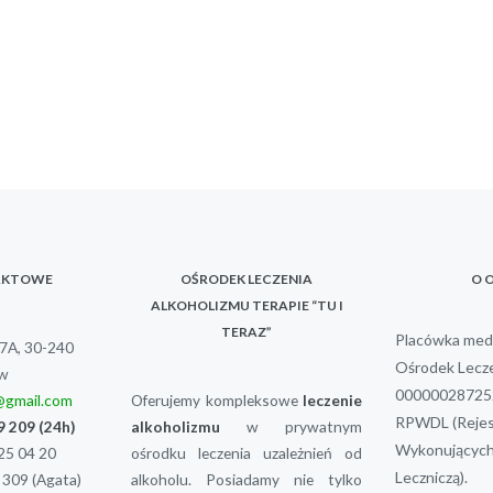
AKTOWE
OŚRODEK LECZENIA
O 
ALKOHOLIZMU TERAPIE “TU I
TERAZ”
Placówka medy
37A, 30-240
Ośrodek Lecze
w
000000287252
e@gmail.com
Oferujemy kompleksowe
leczenie
RPWDL (Rejes
9 209
(24h)
alkoholizmu
w prywatnym
Wykonujących 
25 04 20
ośrodku leczenia uzależnień od
Leczniczą).
 309
(Agata)
alkoholu. Posiadamy nie tylko