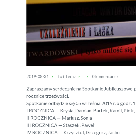
2019-08-31
Tu i Teraz
0 komentarze
Zapraszamy serdecznie na Spotkanie Jubileuszowe, p
rocznice trzeźwości.
Spotkanie odbędzie się 05 września 2019 r. o godz.
I ROCZNICA — Krysia, Damian, Bartek, Kamil, Piotr, 
II ROCZNICA — Mariusz, Sonia
III ROCZNICA — Staszek, Paweł
IV ROCZNICA — Krzysztof, Grzegorz, Jachu