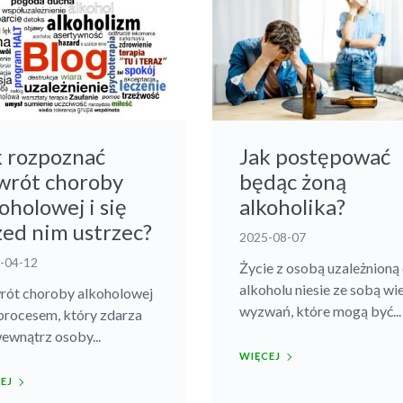
k rozpoznać
Jak postępować
wrót choroby
będąc żoną
oholowej i się
alkoholika?
zed nim ustrzec?
2025-08-07
-04-12
Życie z osobą uzależnioną
alkoholu niesie ze sobą wi
ót choroby alkoholowej
wyzwań, które mogą być...
 procesem, który zdarza
wewnątrz osoby...
WIĘCEJ
EJ