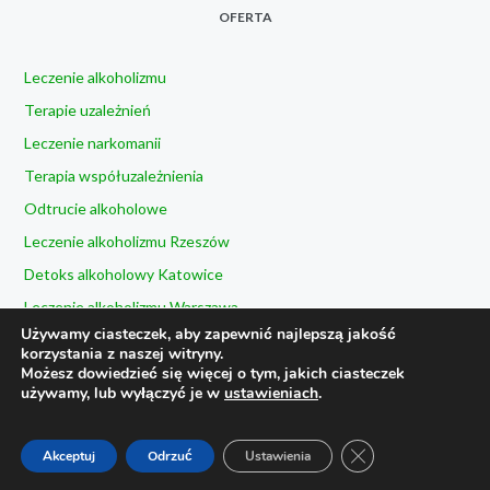
OFERTA
Leczenie alkoholizmu
Terapie uzależnień
Leczenie narkomanii
Terapia współuzależnienia
Odtrucie alkoholowe
Leczenie alkoholizmu Rzeszów
Detoks alkoholowy Katowice
Leczenie alkoholizmu Warszawa
Używamy ciasteczek, aby zapewnić najlepszą jakość
Leczenie alkoholizmu Kielce
korzystania z naszej witryny.
Możesz dowiedzieć się więcej o tym, jakich ciasteczek
używamy, lub wyłączyć je w
ustawieniach
.
© 2023 Prywatny Ośrodek Uzależnień Terapie „TU i TERAZ”.
ZAMKNIJ PANEL 
Akceptuj
Odrzuć
Ustawienia
Wszelkie prawa zastrzeżone ||
Created by
SiTeR.In.Ua