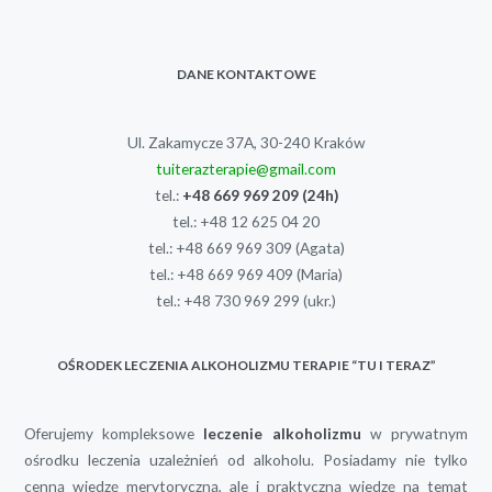
DANE KONTAKTOWE
Ul. Zakamycze 37A, 30-240 Kraków
tuiterazterapie@gmail.com
tel.:
+48 669 969 209
(24h)
tel.:
+48 12 625 04 20
tel.:
+48 669 969 309
(Agata)
tel.:
+48 669 969 409
(Maria)
tel.:
+48 730 969 299
(ukr.)
OŚRODEK LECZENIA ALKOHOLIZMU TERAPIE “TU I TERAZ”
Oferujemy kompleksowe
leczenie alkoholizmu
w prywatnym
ośrodku leczenia uzależnień od alkoholu. Posiadamy nie tylko
cenną wiedzę merytoryczną, ale i praktyczną wiedzę na temat