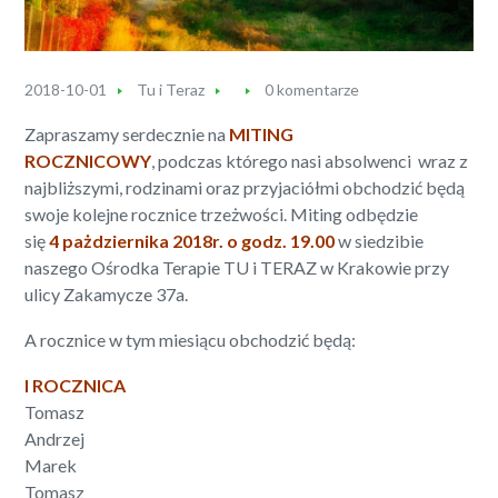
2018-10-01
Tu i Teraz
0 komentarze
Zapraszamy serdecznie na
MITING
ROCZNICOWY
, podczas którego nasi absolwenci wraz z
najbliższymi, rodzinami oraz przyjaciółmi obchodzić będą
swoje kolejne rocznice trzeżwości. Miting odbędzie
się
4 pażdziernika 2018r. o godz. 19.00
w siedzibie
naszego Ośrodka Terapie TU i TERAZ w Krakowie przy
ulicy Zakamycze 37a.
A rocznice w tym miesiącu obchodzić będą:
I ROCZNICA
Tomasz
Andrzej
Marek
Tomasz