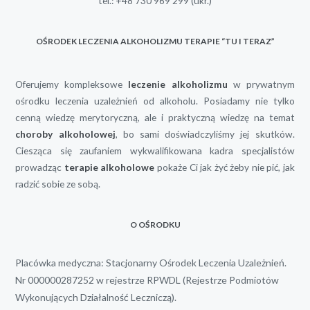
tel.:
+48 730 969 299
(ukr.)
OŚRODEK LECZENIA ALKOHOLIZMU TERAPIE “TU I TERAZ”
Oferujemy kompleksowe
leczenie alkoholizmu
w prywatnym
ośrodku leczenia uzależnień od alkoholu. Posiadamy nie tylko
cenną wiedzę merytoryczną, ale i praktyczną wiedzę na temat
choroby alkoholowej
, bo sami doświadczyliśmy jej skutków.
Ciesząca się zaufaniem wykwalifikowana kadra specjalistów
prowadząc
terapie alkoholowe
pokaże Ci jak żyć żeby nie pić, jak
radzić sobie ze sobą.
O OŚRODKU
Placówka medyczna: Stacjonarny Ośrodek Leczenia Uzależnień.
Nr 000000287252 w rejestrze RPWDL (Rejestrze Podmiotów
Wykonujących Działalność Leczniczą).