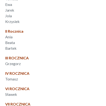
Ewa
Jarek
Jola
Krzysiek
II Rocznica
Ania
Beata
Bartek
III ROCZNICA
Grzegorz
IV ROCZNICA
Tomasz
VI ROCZNICA
Sławek
VII ROCZNICA