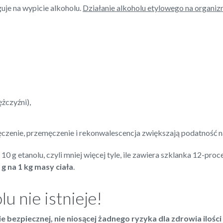
uje na wypicie alkoholu.
Działanie alkoholu etylowego na organi
ężczyźni),
czenie, przemęczenie i rekonwalescencja zwiększają podatność na
0 g etanolu, czyli mniej więcej tyle, ile zawiera szklanka 12-pro
g na 1 kg masy ciała
.
u nie istnieje!
e bezpiecznej, nie niosącej żadnego ryzyka dla zdrowia ilości