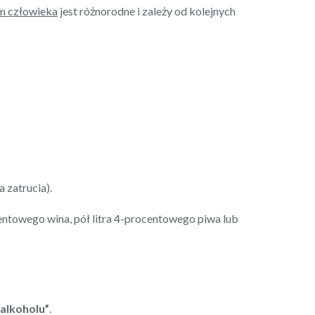
zm człowieka
jest różnorodne i zależy od kolejnych
 zatrucia).
centowego wina, pół litra 4-procentowego piwa lub
 alkoholu”
.