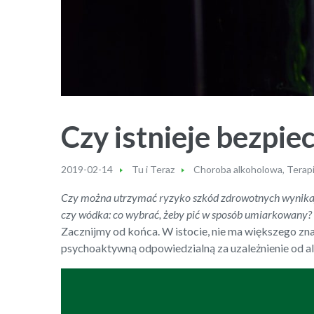
Czy istnieje bezpi
2019-02-14
Tu i Teraz
Choroba alkoholowa
,
Terap
Czy można utrzymać ryzyko szkód zdrowotnych wynikaj
czy wódka: co wybrać, żeby pić w sposób umiarkowany?
Zacznijmy od końca. W istocie, nie ma większego zna
psychoaktywną odpowiedzialną za uzależnienie od al