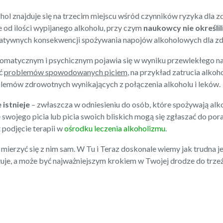
ol znajduje się na trzecim miejscu wśród czynników ryzyka dla
od ilości wypijanego alkoholu, przy czym
naukowcy nie określil
egatywnych konsekwencji spożywania napojów alkoholowych dla zd
matycznym i psychicznym pojawia się w wyniku przewlekłego na
yć
problemów spowodowanych piciem
, na przykład zatrucia alko
lemów zdrowotnych wynikających z połączenia alkoholu i leków.
 istnieje
– zwłaszcza w odniesieniu do osób, które spożywają alk
swojego picia lub picia swoich bliskich mogą się zgłaszać do por
t podjęcie terapii w
ośrodku leczenia alkoholizmu
.
erzyć się z nim sam. W Tu i Teraz doskonale wiemy jak trudna je
ztuje, a może być najważniejszym krokiem w Twojej drodze do trze