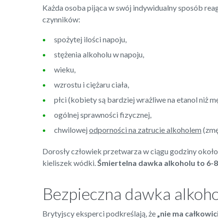
Każda osoba pijąca w swój indywidualny sposób reag
czynników:
spożytej ilości napoju,
stężenia alkoholu w napoju,
wieku,
wzrostu i ciężaru ciała,
płci (kobiety są bardziej wrażliwe na etanol niż m
ogólnej sprawności fizycznej,
chwilowej
odporności na zatrucie alkoholem
(zmę
Dorosły człowiek przetwarza w ciągu godziny około 1
kieliszek wódki.
Śmiertelna dawka alkoholu to 6-8 
Bezpieczna dawka alkohol
Brytyjscy eksperci podkreślają, że
„nie ma całkowici