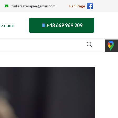
tuiterazterapie@gmail.com
Fan Page
 z nami
+48 669 969 209