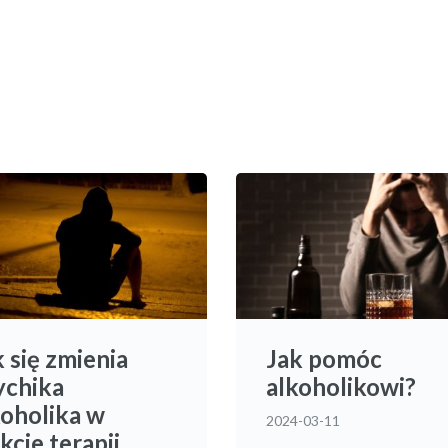
 się zmienia
Jak pomóc
ychika
alkoholikowi?
koholika w
2024-03-11
kcie terapii