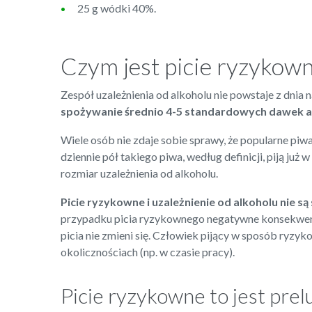
25 g wódki 40%.
Czym jest picie ryzykow
Zespół uzależnienia od alkoholu nie powstaje z dnia
spożywanie średnio 4-5 standardowych dawek al
Wiele osób nie zdaje sobie sprawy, że popularne piwa
dziennie pół takiego piwa, według definicji, piją j
rozmiar uzależnienia od alkoholu.
Picie ryzykowne i uzależnienie od alkoholu nie s
przypadku picia ryzykownego negatywne konsekwencje 
picia nie zmieni się. Człowiek pijący w sposób ryzyk
okolicznościach (np. w czasie pracy).
Picie ryzykowne to jest pre