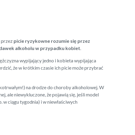
e przez
picie ryzykowne rozumie się przez
 dawek alkoholu w przypadku kobiet
.
Mężczyzna wypijający jedno i kobieta wypijająca
dzić, że w krótkim czasie ich picie może przybrać
tkotrwałym!) na drodze do choroby alkoholowej. W
 ale niewykluczone, że pojawią się, jeśli model
p. w ciągu tygodnia) i w niewłaściwych