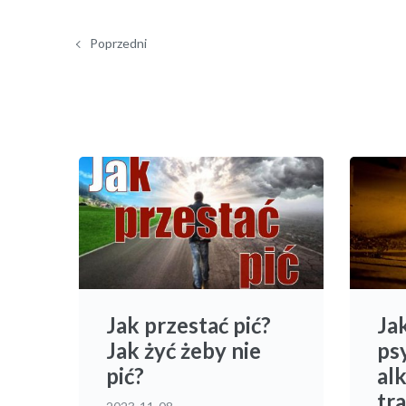
Poprzedni
Jak przestać pić?
Jak
Jak żyć żeby nie
ps
pić?
al
tra