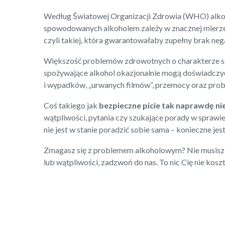
Według Światowej Organizacji Zdrowia (WHO) alkoh
spowodowanych alkoholem zależy w znacznej mierze 
czyli takiej, która gwarantowałaby zupełny brak n
Większość problemów zdrowotnych o charakterze so
spożywające alkohol okazjonalnie mogą doświadcz
i wypadków, „urwanych filmów”, przemocy oraz prob
Coś takiego jak
bezpieczne picie tak naprawdę nie
wątpliwości, pytania czy szukające porady w sprawie 
nie jest w stanie poradzić sobie sama – konieczne jes
Zmagasz się z problemem alkoholowym? Nie musisz mi
lub wątpliwości, zadzwoń do nas. To nic Cię nie kos