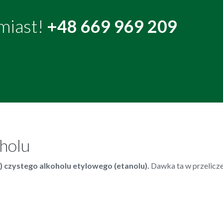
miast!
+48 669 969 209
holu
) czystego alkoholu etylowego (etanolu).
Dawka ta w przelicze