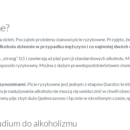
ne?
 na dzień. Początek problemu stanowi picie ryzykowne. Przyjęto, ż
koholu dziennie w przypadku mężczyzn i co najmniej dwóch
 „strong” 0,5 l zawierają aż pięć porcji standardowych alkoholu. 
uż w sposób ryzykowny. Można z dużym prawdopodobieństwem stwier
ą synonimami
. Picie ryzykowne jest jednym z etapów (bardzo kró
nadużywania alkoholu nie muszą się uwidocznić w chwili obecnej,
owny pije zbyt dużo (jednorazowo i łącznie w określonym czasie, n
ludium do alkoholizmu