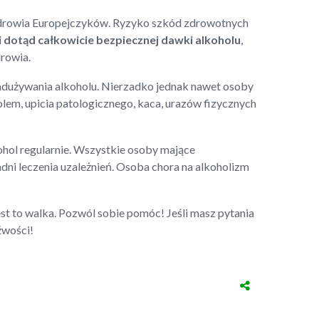
 zdrowia Europejczyków. Ryzyko szkód zdrowotnych
i dotąd całkowicie bezpiecznej dawki alkoholu
,
rowia.
dużywania alkoholu. Nierzadko jednak nawet osoby
holem, upicia patologicznego, kaca, urazów fizycznych
ohol regularnie. Wszystkie osoby mające
adni leczenia uzależnień. Osoba chora na alkoholizm
st to walka. Pozwól sobie pomóc! Jeśli masz pytania
źwości!