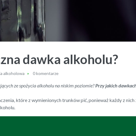
eczna dawka alkoholu?
ia alkoholowa
0 komentarze
ących ze spożycia alkoholu na niskim poziomie?
Przy jakich dawkac
czenia, które z wymienionych trunków pić, ponieważ każdy z nich z
koholu.