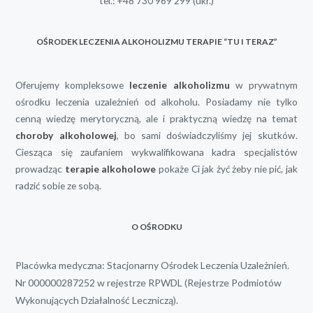
tel.:
+48 730 969 299
(ukr.)
OŚRODEK LECZENIA ALKOHOLIZMU TERAPIE “TU I TERAZ”
Oferujemy kompleksowe
leczenie alkoholizmu
w prywatnym
ośrodku leczenia uzależnień od alkoholu. Posiadamy nie tylko
cenną wiedzę merytoryczną, ale i praktyczną wiedzę na temat
choroby alkoholowej
, bo sami doświadczyliśmy jej skutków.
Ciesząca się zaufaniem wykwalifikowana kadra specjalistów
prowadząc
terapie alkoholowe
pokaże Ci jak żyć żeby nie pić, jak
radzić sobie ze sobą.
O OŚRODKU
Placówka medyczna: Stacjonarny Ośrodek Leczenia Uzależnień.
Nr 000000287252 w rejestrze RPWDL (Rejestrze Podmiotów
Wykonujących Działalność Leczniczą).