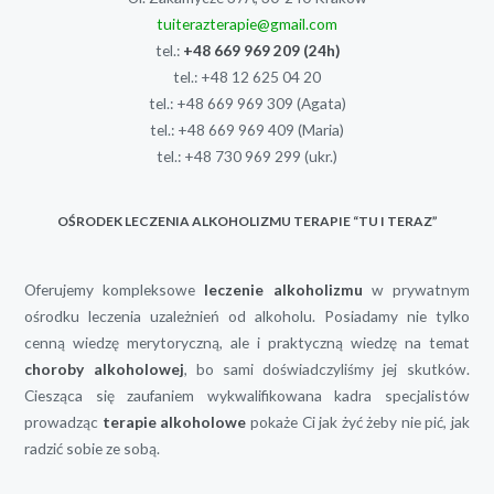
tuiterazterapie@gmail.com
tel.:
+48 669 969 209
(24h)
tel.:
+48 12 625 04 20
tel.:
+48 669 969 309
(Agata)
tel.:
+48 669 969 409
(Maria)
tel.:
+48 730 969 299
(ukr.)
OŚRODEK LECZENIA ALKOHOLIZMU TERAPIE “TU I TERAZ”
Oferujemy kompleksowe
leczenie alkoholizmu
w prywatnym
ośrodku leczenia uzależnień od alkoholu. Posiadamy nie tylko
cenną wiedzę merytoryczną, ale i praktyczną wiedzę na temat
choroby alkoholowej
, bo sami doświadczyliśmy jej skutków.
Ciesząca się zaufaniem wykwalifikowana kadra specjalistów
prowadząc
terapie alkoholowe
pokaże Ci jak żyć żeby nie pić, jak
radzić sobie ze sobą.