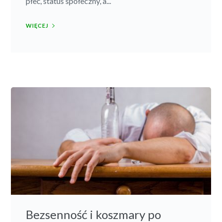
płeć, status społeczny, a...
WIĘCEJ
Bezsenność i koszmary po