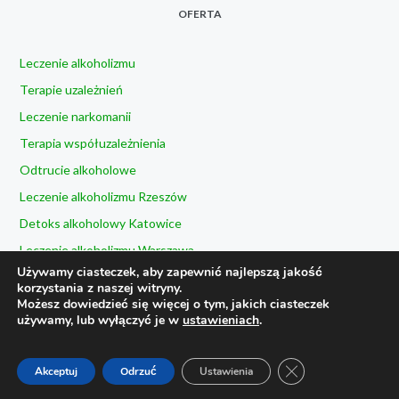
OFERTA
Leczenie alkoholizmu
Terapie uzależnień
Leczenie narkomanii
Terapia współuzależnienia
Odtrucie alkoholowe
Leczenie alkoholizmu Rzeszów
Detoks alkoholowy Katowice
Leczenie alkoholizmu Warszawa
Używamy ciasteczek, aby zapewnić najlepszą jakość
Leczenie alkoholizmu Kielce
korzystania z naszej witryny.
Możesz dowiedzieć się więcej o tym, jakich ciasteczek
używamy, lub wyłączyć je w
ustawieniach
.
© 2023 Prywatny Ośrodek Uzależnień Terapie „TU i TERAZ”.
ZAMKNIJ PANEL 
Akceptuj
Odrzuć
Ustawienia
Wszelkie prawa zastrzeżone ||
Created by
SiTeR.In.Ua