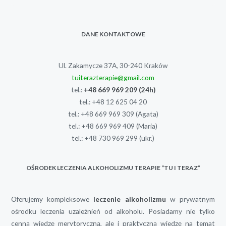
DANE KONTAKTOWE
Ul. Zakamycze 37A, 30-240 Kraków
tuiterazterapie@gmail.com
tel.:
+48 669 969 209
(24h)
tel.:
+48 12 625 04 20
tel.:
+48 669 969 309
(Agata)
tel.:
+48 669 969 409
(Maria)
tel.:
+48 730 969 299
(ukr.)
OŚRODEK LECZENIA ALKOHOLIZMU TERAPIE “TU I TERAZ”
Oferujemy kompleksowe
leczenie alkoholizmu
w prywatnym
ośrodku leczenia uzależnień od alkoholu. Posiadamy nie tylko
cenną wiedzę merytoryczną, ale i praktyczną wiedzę na temat