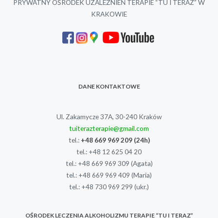
PRYWATNY OŚRODEK UZALEŻNIEŃ TERAPIE “TU I TERAZ” W
KRAKOWIE
DANE KONTAKTOWE
Ul. Zakamycze 37A, 30-240 Kraków
tuiterazterapie@gmail.com
tel.:
+48 669 969 209
(24h)
tel.:
+48 12 625 04 20
tel.:
+48 669 969 309
(Agata)
tel.:
+48 669 969 409
(Maria)
tel.:
+48 730 969 299
(ukr.)
OŚRODEK LECZENIA ALKOHOLIZMU TERAPIE “TU I TERAZ”