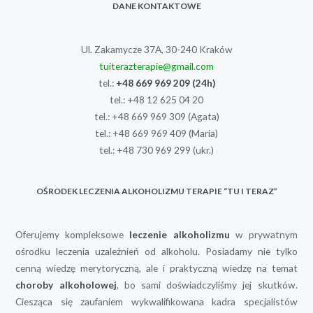
DANE KONTAKTOWE
Ul. Zakamycze 37A, 30-240 Kraków
tuiterazterapie@gmail.com
tel.:
+48 669 969 209
(24h)
tel.:
+48 12 625 04 20
tel.:
+48 669 969 309
(Agata)
tel.:
+48 669 969 409
(Maria)
tel.:
+48 730 969 299
(ukr.)
OŚRODEK LECZENIA ALKOHOLIZMU TERAPIE “TU I TERAZ”
Oferujemy kompleksowe
leczenie alkoholizmu
w prywatnym
ośrodku leczenia uzależnień od alkoholu. Posiadamy nie tylko
cenną wiedzę merytoryczną, ale i praktyczną wiedzę na temat
choroby alkoholowej
, bo sami doświadczyliśmy jej skutków.
Ciesząca się zaufaniem wykwalifikowana kadra specjalistów