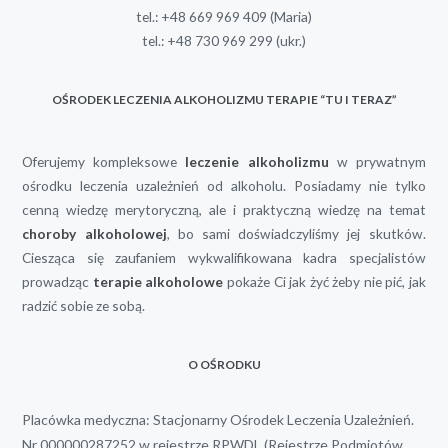
tel.:
+48 669 969 409
(Maria)
tel.:
+48 730 969 299
(ukr.)
OŚRODEK LECZENIA ALKOHOLIZMU TERAPIE “TU I TERAZ”
Oferujemy kompleksowe
leczenie alkoholizmu
w prywatnym
ośrodku leczenia uzależnień od alkoholu. Posiadamy nie tylko
cenną wiedzę merytoryczną, ale i praktyczną wiedzę na temat
choroby alkoholowej
, bo sami doświadczyliśmy jej skutków.
Ciesząca się zaufaniem wykwalifikowana kadra specjalistów
prowadząc
terapie alkoholowe
pokaże Ci jak żyć żeby nie pić, jak
radzić sobie ze sobą.
O OŚRODKU
Placówka medyczna: Stacjonarny Ośrodek Leczenia Uzależnień.
Nr 000000287252 w rejestrze RPWDL (Rejestrze Podmiotów