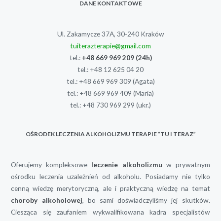
DANE KONTAKTOWE
Ul. Zakamycze 37A, 30-240 Kraków
tuiterazterapie@gmail.com
tel.:
+48 669 969 209
(24h)
tel.:
+48 12 625 04 20
tel.:
+48 669 969 309
(Agata)
tel.:
+48 669 969 409
(Maria)
tel.:
+48 730 969 299
(ukr.)
OŚRODEK LECZENIA ALKOHOLIZMU TERAPIE “TU I TERAZ”
Oferujemy kompleksowe
leczenie alkoholizmu
w prywatnym
ośrodku leczenia uzależnień od alkoholu. Posiadamy nie tylko
cenną wiedzę merytoryczną, ale i praktyczną wiedzę na temat
choroby alkoholowej
, bo sami doświadczyliśmy jej skutków.
Ciesząca się zaufaniem wykwalifikowana kadra specjalistów