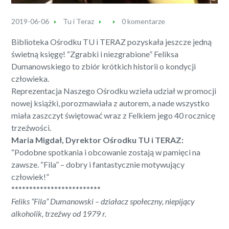
2019-06-06
Tu i Teraz
0 komentarze
Biblioteka Ośrodku TU i TERAZ pozyskała jeszcze jedną
świetną księgę! “Zgrabki i niezgrabione” Feliksa
Dumanowskiego to zbiór krótkich historii o kondycji
człowieka.
Reprezentacja Naszego Ośrodku wzieła udział w promocji
nowej książki, porozmawiała z autorem, a nade wszystko
miała zaszczyt świętować wraz z Felkiem jego 40 rocznicę
trzeźwości.
Maria Migdał, Dyrektor Ośrodku TU i TERAZ:
“Podobne spotkania i obcowanie zostają w pamięci na
zawsze. “Fila” – dobry i fantastycznie motywujący
człowiek!”
*************************
Feliks “Fila” Dumanowski – działacz społeczny, niepijący
alkoholik, trzeźwy od 1979 r.