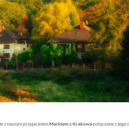
ie z naszym przyjacielem
Markiem
z Krakowa
połączone z jego o