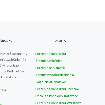
OŚRODKU
OFERTA
czna: Stacjonarny
Leczenie alkoholizmu
nia Uzależnień. Nr
Terapie uzależnień
 w rejestrze
Leczenie narkomanii
trze Podmiotów
Terapia współuzależnienia
Działalność
Odtrucie alkoholowe
Leczenie alkoholizmu Rzeszów
odku
Detoks alkoholowy Katowice
Leczenie alkoholizmu Warszawa
ów