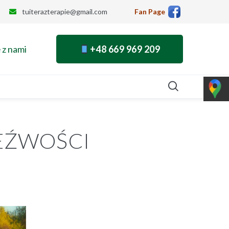
tuiterazterapie@gmail.com
Fan Page
 z nami
+48 669 969 209
EŹWOŚCI