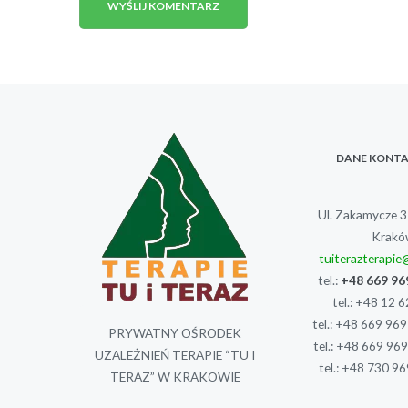
DANE KONT
Ul. Zakamycze 
Krakó
tuiterazterapi
tel.:
+48 669 96
tel.:
+48 12 6
tel.:
+48 669 969
PRYWATNY OŚRODEK
tel.:
+48 669 969
UZALEŻNIEŃ TERAPIE “TU I
tel.:
+48 730 96
TERAZ” W KRAKOWIE