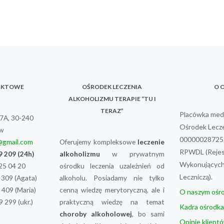
AKTOWE
OŚRODEK LECZENIA
O 
ALKOHOLIZMU TERAPIE “TU I
TERAZ”
Placówka medy
37A, 30-240
Ośrodek Lecze
w
000000287252
e@gmail.com
Oferujemy kompleksowe
leczenie
RPWDL (Rejes
9 209
(24h)
alkoholizmu
w prywatnym
Wykonujących 
25 04 20
ośrodku leczenia uzależnień od
Leczniczą).
 309
(Agata)
alkoholu. Posiadamy nie tylko
 409
(Maria)
cenną wiedzę merytoryczną, ale i
O naszym ośr
9 299
(ukr.)
praktyczną wiedzę na temat
Kadra ośrodka
choroby alkoholowej
, bo sami
Opinie klient