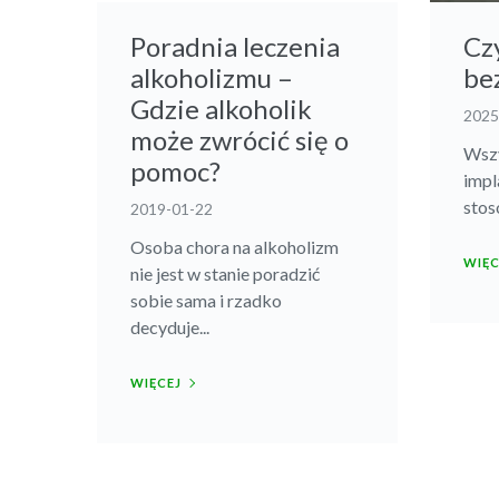
Poradnia leczenia
Cz
alkoholizmu –
be
Gdzie alkoholik
2025
może zwrócić się o
Wszy
pomoc?
impl
stos
2019-01-22
Osoba chora na alkoholizm
WIĘC
nie jest w stanie poradzić
sobie sama i rzadko
decyduje...
WIĘCEJ