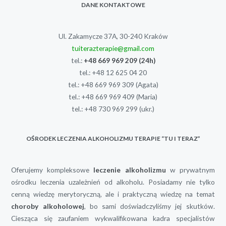
DANE KONTAKTOWE
Ul. Zakamycze 37A, 30-240 Kraków
tuiterazterapie@gmail.com
tel.:
+48 669 969 209
(24h)
tel.:
+48 12 625 04 20
tel.:
+48 669 969 309
(Agata)
tel.:
+48 669 969 409
(Maria)
tel.:
+48 730 969 299
(ukr.)
OŚRODEK LECZENIA ALKOHOLIZMU TERAPIE “TU I TERAZ”
Oferujemy kompleksowe
leczenie alkoholizmu
w prywatnym
ośrodku leczenia uzależnień od alkoholu. Posiadamy nie tylko
cenną wiedzę merytoryczną, ale i praktyczną wiedzę na temat
choroby alkoholowej
, bo sami doświadczyliśmy jej skutków.
Ciesząca się zaufaniem wykwalifikowana kadra specjalistów