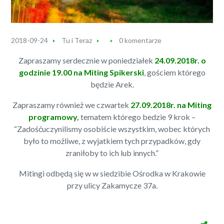
2018-09-24
Tu i Teraz
0 komentarze
Zapraszamy serdecznie w poniedziałek
24.09.2018r. o
godzinie 19.00 na Miting Spikerski
, gościem którego
będzie Arek.
Zapraszamy również we czwartek
27.09.2018r. na Miting
programowy
,
tematem którego bedzie 9 krok –
“Zadośćuczynilismy osobiście wszystkim, wobec których
było to możliwe, z wyjatkiem tych przypadków, gdy
zraniłoby to ich lub innych.”
Mitingi odbędą się w w siedzibie Ośrodka w Krakowie
przy ulicy Zakamycze 37a.