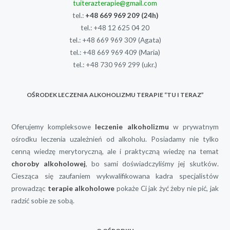
tuiterazterapie@gmail.com
tel.:
+48 669 969 209
(24h)
tel.:
+48 12 625 04 20
tel.:
+48 669 969 309
(Agata)
tel.:
+48 669 969 409
(Maria)
tel.:
+48 730 969 299
(ukr.)
OŚRODEK LECZENIA ALKOHOLIZMU TERAPIE “TU I TERAZ”
Oferujemy kompleksowe
leczenie alkoholizmu
w prywatnym
ośrodku leczenia uzależnień od alkoholu. Posiadamy nie tylko
cenną wiedzę merytoryczną, ale i praktyczną wiedzę na temat
choroby alkoholowej
, bo sami doświadczyliśmy jej skutków.
Ciesząca się zaufaniem wykwalifikowana kadra specjalistów
prowadząc
terapie alkoholowe
pokaże Ci jak żyć żeby nie pić, jak
radzić sobie ze sobą.