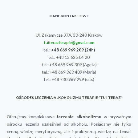
DANE KONTAKTOWE
Ul. Zakamycze 37A, 30-240 Kraków
tuiterazterapie@gmail.com
tel.:
+48 669 969 209
(24h)
tel.:
+48 12 625 04 20
tel.:
+48 669 969 309
(Agata)
tel.:
+48 669 969 409
(Maria)
tel.:
+48 730 969 299
(ukr.)
OŚRODEK LECZENIA ALKOHOLIZMU TERAPIE “TU I TERAZ”
Oferujemy kompleksowe
leczenie alkoholizmu
w prywatnym
ośrodku leczenia uzależnień od alkoholu. Posiadamy nie tylko
cenną wiedzę merytoryczną, ale i praktyczną wiedzę na temat