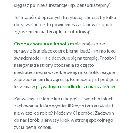
sięgasz po inne substancje (np. benzodiazepiny).
Jeśli spośród opisanych tu sytuacji chociażby kilka
dotyczy Ciebie, to powinieneś zastanowić się nad
zgłoszeniem na
terapię alkoholową
!
Osoba chora na alkoholizm
nie zdaje sobie
sprawy z istniejącego problemu, bądź – mimo jego
świadomości – nie decyduje się na terapię. Prośby i
nalegania ze strony otoczenia są często
nieskuteczne, na wszelkie uwagi alkoholik reaguje
zaprzeczeniem lub agresją. Konieczne jest podjęcie
leczenia w
prywatnym ośrodku leczenia uzależnień
.
Zauważasz u siebie lub u kogoś z Twoich bliskich
zachowania, które wymieniliśmy w tym artykule i
nie wiesz, co robić? Możemy Ci pomóc! Zadzwoń
do nas i zrób pierwszy krok w stronę spokojnego
życia bez alkoholu.