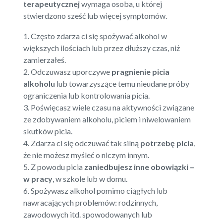
terapeutycznej
wymaga osoba, u której
stwierdzono sześć lub więcej symptomów.
1. Często zdarza ci się spożywać alkohol w
większych ilościach lub przez dłuższy czas, niż
zamierzałeś.
2. Odczuwasz uporczywe
pragnienie picia
alkoholu
lub towarzyszące temu nieudane próby
ograniczenia lub kontrolowania picia.
3. Poświęcasz wiele czasu na aktywności związane
ze zdobywaniem alkoholu, piciem i niwelowaniem
skutków picia.
4. Zdarza ci się odczuwać tak silną
potrzebę picia
,
że nie możesz myśleć o niczym innym.
5. Z powodu picia
zaniedbujesz inne obowiązki –
w pracy
, w szkole lub w domu.
6. Spożywasz alkohol pomimo ciągłych lub
nawracających problemów: rodzinnych,
zawodowych itd. spowodowanych lub