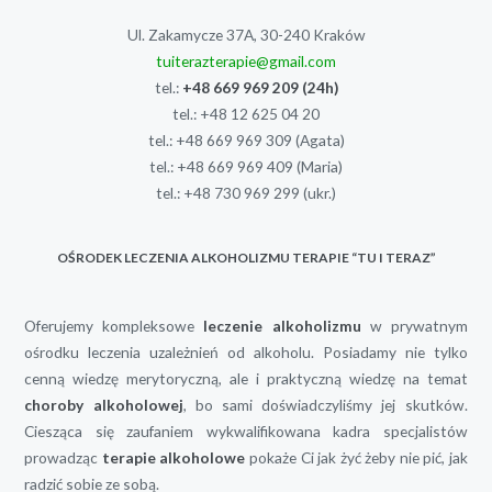
Ul. Zakamycze 37A, 30-240 Kraków
tuiterazterapie@gmail.com
tel.:
+48 669 969 209
(24h)
tel.:
+48 12 625 04 20
tel.:
+48 669 969 309
(Agata)
tel.:
+48 669 969 409
(Maria)
tel.:
+48 730 969 299
(ukr.)
OŚRODEK LECZENIA ALKOHOLIZMU TERAPIE “TU I TERAZ”
Oferujemy kompleksowe
leczenie alkoholizmu
w prywatnym
ośrodku leczenia uzależnień od alkoholu. Posiadamy nie tylko
cenną wiedzę merytoryczną, ale i praktyczną wiedzę na temat
choroby alkoholowej
, bo sami doświadczyliśmy jej skutków.
Ciesząca się zaufaniem wykwalifikowana kadra specjalistów
prowadząc
terapie alkoholowe
pokaże Ci jak żyć żeby nie pić, jak
radzić sobie ze sobą.