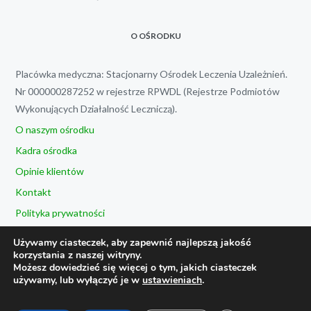
O OŚRODKU
Placówka medyczna: Stacjonarny Ośrodek Leczenia Uzależnień.
Nr 000000287252 w rejestrze RPWDL (Rejestrze Podmiotów
Wykonujących Działalność Leczniczą).
O naszym ośrodku
Kadra ośrodka
Opinie klientów
Kontakt
Polityka prywatności
Używamy ciasteczek, aby zapewnić najlepszą jakość
korzystania z naszej witryny.
OFERTA
Możesz dowiedzieć się więcej o tym, jakich ciasteczek
używamy, lub wyłączyć je w
ustawieniach
.
Leczenie alkoholizmu