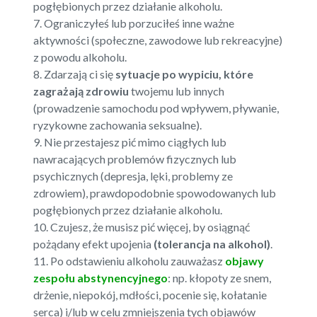
pogłębionych przez działanie alkoholu.
7. Ograniczyłeś lub porzuciłeś inne ważne
aktywności (społeczne, zawodowe lub rekreacyjne)
z powodu alkoholu.
8. Zdarzają ci się
sytuacje po wypiciu, które
zagrażają zdrowiu
twojemu lub innych
(prowadzenie samochodu pod wpływem, pływanie,
ryzykowne zachowania seksualne).
9. Nie przestajesz pić mimo ciągłych lub
nawracających problemów fizycznych lub
psychicznych (depresja, lęki, problemy ze
zdrowiem), prawdopodobnie spowodowanych lub
pogłębionych przez działanie alkoholu.
10. Czujesz, że musisz pić więcej, by osiągnąć
pożądany efekt upojenia
(tolerancja na alkohol)
.
11. Po odstawieniu alkoholu zauważasz
objawy
zespołu abstynencyjnego
: np. kłopoty ze snem,
drżenie, niepokój, mdłości, pocenie się, kołatanie
serca) i/lub w celu zmniejszenia tych objawów