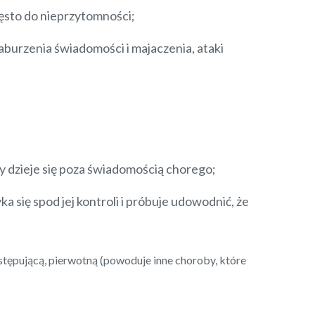
zęsto do nieprzytomności;
zaburzenia świadomości i majaczenia, ataki
czy dzieje się poza świadomością chorego;
a się spod jej kontroli i próbuje udowodnić, że
ostępującą, pierwotną (powoduje inne choroby, które