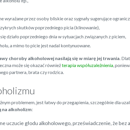
alkoholu itp.,
ne wyrażane przez osoby bliskie oraz sygnały sugerujące ogranicze
rzykrych skutków poprzedniego picia (klinowanie),
 się działo poprzedniego dnia w sytuacjach związanych z piciem,
lu, a mimo to picie jest nadal kontynuowane.
awy choroby alkoholowej
nasilają się w miarę jej trwania
. Dla
ieczna może się okazać również
terapia współuzależnienia
, ponie
ego partnera, brata czy rodzica.
oholizmu
nym problemem, jest łatwy do przegapienia, szczególnie dla uzal
ą na
alkoholizm
:
 uczucie głodu alkoholowego, przeświadczenie, że bez al