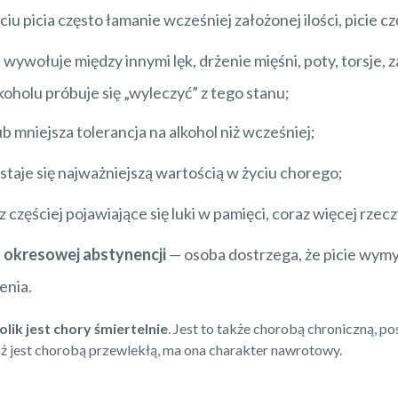
iu picia często łamanie wcześniej założonej ilości, picie c
wywołuje między innymi lęk, drżenie mięśni, poty, torsje, 
oholu próbuje się „wyleczyć” z tego stanu;
b mniejsza tolerancja na alkohol niż wcześniej;
staje się najważniejszą wartością w życiu chorego;
 częściej pojawiające się luki w pamięci, coraz więcej rze
 okresowej abstynencji
— osoba dostrzega, że picie wymyk
enia.
lik jest chory śmiertelnie
. Jest to także chorobą chroniczną, p
aż jest chorobą przewlekłą, ma ona charakter nawrotowy.