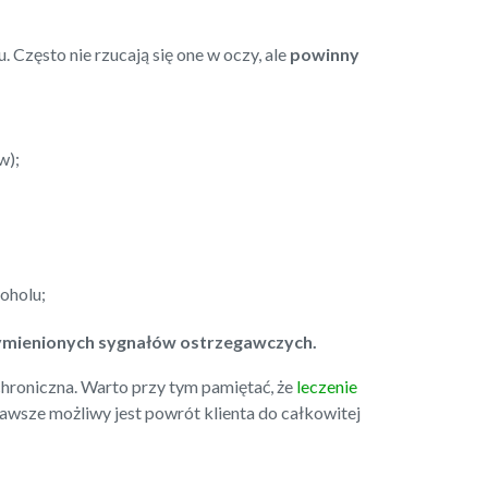
Często nie rzucają się one w oczy, ale
powinny
w);
koholu;
z wymienionych sygnałów ostrzegawczych.
 chroniczna. Warto przy tym pamiętać, że
leczenie
awsze możliwy jest powrót klienta do całkowitej