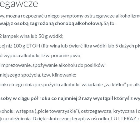
zegawcze
wy, można rozpoznać u niego symptomy ostrzegawcze alkoholizmu. 
ywają z osobą zagrożoną chorobą alkoholową
. Są to:
 2 lampek wina lub 50 g wódki;
 niż 100 g ETOH (litr wina lub ćwierć litra wódki lub 5 dużych pi
 wypicia alkoholu, tzw. poranne piwo;
as imprezowanie, spożywanie alkoholu do posiłków;
niejszego spożycia, tzw. klinowanie;
onkretnego dnia po spożyciu alkoholu; wsiadanie „za kółko” po al
osoby w ciągu pół roku co najmniej 2 razy wystąpił któryś 
koholu: wstępna („picie towarzyskie”), ostrzegawcza, krytyczna i
 uzależnienia. Dzięki skutecznej terapii w ośrodku TU i TERAZ z