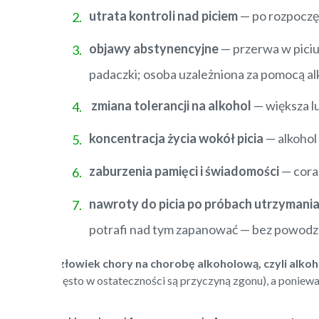
utrata kontroli nad piciem
— po rozpoczęc
objawy abstynencyjne
— przerwa w piciu 
padaczki; osoba uzależniona za pomocą alk
zmiana tolerancji na alkohol
— większa lu
koncentracja życia wokół picia
— alkohol 
zaburzenia pamięci i świadomości
— coraz
nawroty do picia po próbach utrzymania
potrafi nad tym zapanować — bez powodz
Człowiek chory na chorobę alkoholową, czyli alkoho
często w ostateczności są przyczyną zgonu), a poniew