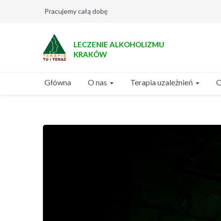
Pracujemy całą dobę
LECZENIE ALKOHOLIZMU
KRAKÓW
O nas
Terapia uzależnień
Główna
O