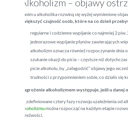
Alkoholizm – objawy ostr
Zanim u alkoholika rozwiną się wyżej wymienione obja
zwiększyć czujność
osób, które na co dzień przeb
regularne i codzienne wypijanie co najmniej 2 piw,
jednorazowe wypijanie płynów zawierających więcej
alkoholizm oznacza również rozpoczynanie dnia od
szukanie okazji do picia – częstsze niż dotychcz
picie alkoholu, by „załagodzić” objawy jego wcześ
trudności z przypomnieniem sobie, co działo się k
Zagrożenie alkoholizmem występuje, jeśli u danej 
Są zdefiniowane cztery fazy rozwoju uzależnienia od al
alkoholizmu
można rozpocząć na każdym etapie rozwoju
trzeźwości.