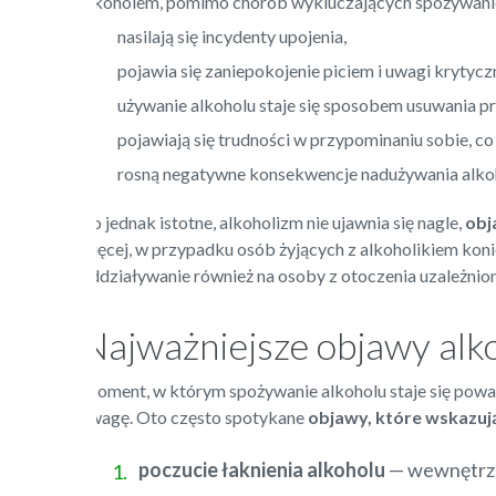
alkoholem, pomimo chorób wykluczających spożywanie 
nasilają się incydenty upojenia,
pojawia się zaniepokojenie piciem i uwagi krytycz
używanie alkoholu staje się sposobem usuwania p
pojawiają się trudności w przypominaniu sobie, co
rosną negatywne konsekwencje nadużywania alkoho
Co jednak istotne, alkoholizm nie ujawnia się nagle,
obj
więcej, w przypadku osób żyjących z alkoholikiem kon
oddziaływanie również na osoby z otoczenia uzależnion
Najważniejsze objawy alk
Moment, w którym spożywanie alkoholu staje się poważ
uwagę. Oto często spotykane
objawy
, które wskazuj
poczucie łaknienia alkoholu
— wewnętrzne