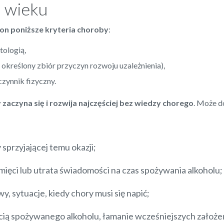
I wieku
 on poniższe kryteria choroby
:
ologią,
a określony zbiór przyczyn rozwoju uzależnienia),
zynnik fizyczny.
zaczyna się i rozwija najczęściej bez wiedzy chorego
. Może d
 sprzyjającej temu okazji;
amięci lub utrata świadomości na czas spożywania alkoholu;
wy, sytuacje, kiedy chory musi się napić;
ością spożywanego alkoholu, łamanie wcześniejszych założe