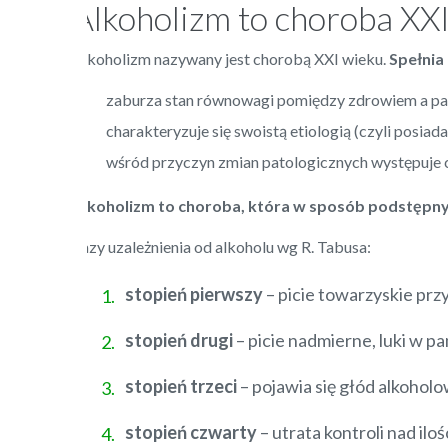
Alkoholizm to choroba XX
Alkoholizm nazywany jest chorobą XXI wieku.
Spełnia
zaburza stan równowagi pomiędzy zdrowiem a pat
charakteryzuje się swoistą etiologią (czyli posiad
wśród przyczyn zmian patologicznych występuje c
Alkoholizm to choroba
, która w sposób podstępny 
Fazy uzależnienia od alkoholu wg R. Tabusa:
stopień pierwszy
– picie towarzyskie przy
stopień drugi
– picie nadmierne, luki w p
stopień trzeci
– pojawia się głód alkoholo
stopień czwarty
– utrata kontroli nad il