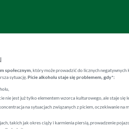
u
mem społecznym
, który może prowadzić do licznych negatywnych 
rsza sytuację.
Picie alkoholu staje się problemem, gdy*:
holu,
picie nie jest już tylko elementem wzorca kulturowego, ale staje się
 koncentracja na sytuacjach związanych z piciem, oczekiwanie na m
ach, takich jak okres ciąży i karmienia piersią, prowadzenie po