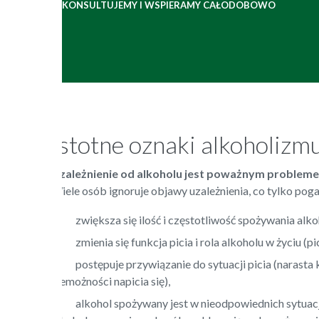
KONSULTUJEMY I WSPIERAMY CAŁODOBOWO
Istotne oznaki alkoholizm
Uzależnienie od alkoholu jest poważnym proble
Wiele osób ignoruje objawy uzależnienia, co tylko poga
zwiększa się ilość i częstotliwość spożywania alko
zmienia się funkcja picia i rola alkoholu w życiu (
postępuje przywiązanie do sytuacji picia (narasta
niemożności napicia się),
alkohol spożywany jest w nieodpowiednich sytuacj