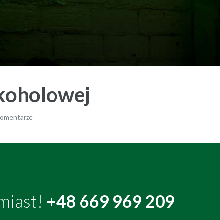
koholowej
komentarze
miast!
+48 669 969 209