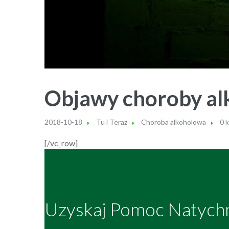
Objawy choroby al
2018-10-18
Tu i Teraz
Choroba alkoholowa
0 
[/vc_row]
Uzyskaj Pomoc Natych