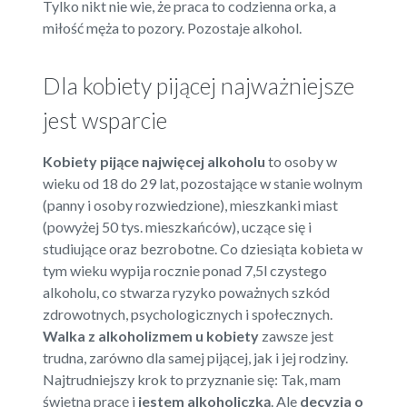
Tylko nikt nie wie, że praca to codzienna orka, a
miłość męża to pozory. Pozostaje alkohol.
Dla kobiety pijącej najważniejsze
jest wsparcie
Kobiety pijące
najwięcej alkoholu
to osoby w
wieku od 18 do 29 lat, pozostające w stanie wolnym
(panny i osoby rozwiedzione), mieszkanki miast
(powyżej 50 tys. mieszkańców), uczące się i
studiujące oraz bezrobotne. Co dziesiąta kobieta w
tym wieku wypija rocznie ponad 7,5l czystego
alkoholu, co stwarza ryzyko poważnych szkód
zdrowotnych, psychologicznych i społecznych.
Walka z alkoholizmem u kobiety
zawsze jest
trudna, zarówno dla samej pijącej, jak i jej rodziny.
Najtrudniejszy krok to przyznanie się: Tak, mam
świetną pracę i
jestem alkoholiczką
. Ale
decyzja o