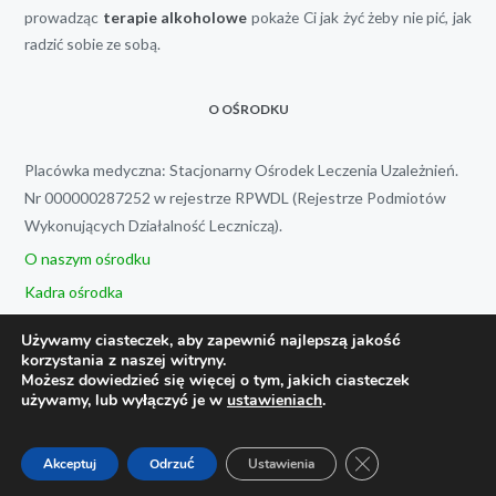
prowadząc
terapie alkoholowe
pokaże Ci jak żyć żeby nie pić, jak
radzić sobie ze sobą.
O OŚRODKU
Placówka medyczna: Stacjonarny Ośrodek Leczenia Uzależnień.
Nr 000000287252 w rejestrze RPWDL (Rejestrze Podmiotów
Wykonujących Działalność Leczniczą).
O naszym ośrodku
Kadra ośrodka
Opinie klientów
Używamy ciasteczek, aby zapewnić najlepszą jakość
Kontakt
korzystania z naszej witryny.
Możesz dowiedzieć się więcej o tym, jakich ciasteczek
Polityka prywatności
używamy, lub wyłączyć je w
ustawieniach
.
OFERTA
ZAMKNIJ PANEL 
Akceptuj
Odrzuć
Ustawienia