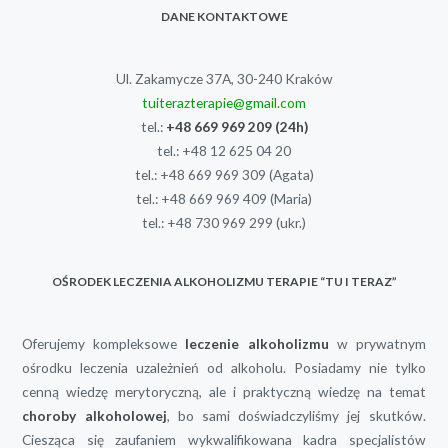
DANE KONTAKTOWE
Ul. Zakamycze 37A, 30-240 Kraków
tuiterazterapie@gmail.com
tel.:
+48 669 969 209
(24h)
tel.:
+48 12 625 04 20
tel.:
+48 669 969 309
(Agata)
tel.:
+48 669 969 409
(Maria)
tel.:
+48 730 969 299
(ukr.)
OŚRODEK LECZENIA ALKOHOLIZMU TERAPIE “TU I TERAZ”
Oferujemy kompleksowe
leczenie alkoholizmu
w prywatnym
ośrodku leczenia uzależnień od alkoholu. Posiadamy nie tylko
cenną wiedzę merytoryczną, ale i praktyczną wiedzę na temat
choroby alkoholowej
, bo sami doświadczyliśmy jej skutków.
Ciesząca się zaufaniem wykwalifikowana kadra specjalistów