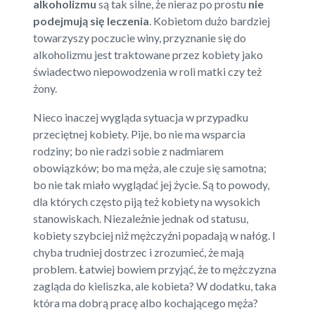
alkoholizmu
są tak silne, że nieraz po prostu
nie
podejmują się leczenia
. Kobietom dużo bardziej
towarzyszy poczucie winy, przyznanie się do
alkoholizmu jest traktowane przez kobiety jako
świadectwo niepowodzenia w roli matki czy też
żony.
Nieco inaczej wygląda sytuacja w przypadku
przeciętnej kobiety. Pije, bo nie ma wsparcia
rodziny; bo nie radzi sobie z nadmiarem
obowiązków; bo ma męża, ale czuje się samotna;
bo nie tak miało wyglądać jej życie. Są to powody,
dla których często piją też kobiety na wysokich
stanowiskach. Niezależnie jednak od statusu,
kobiety szybciej niż mężczyźni popadają w nałóg. I
chyba trudniej dostrzec i zrozumieć, że mają
problem. Łatwiej bowiem przyjąć, że to mężczyzna
zagląda do kieliszka, ale kobieta? W dodatku, taka
która ma dobrą pracę albo kochającego męża?