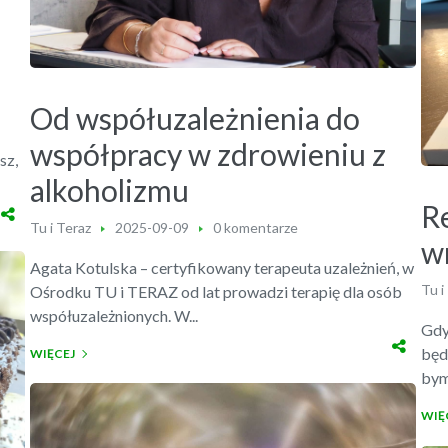
Od współuzależnienia do
współpracy w zdrowieniu z
sz,
alkoholizmu
Re
Tu i Teraz
2025-09-09
0 komentarze
w
Agata Kotulska – certyfikowany terapeuta uzależnień, w
Tu i
Ośrodku TU i TERAZ od lat prowadzi terapię dla osób
współuzależnionych. W...
Gdy
będę
WIĘCEJ
bym
WIĘ