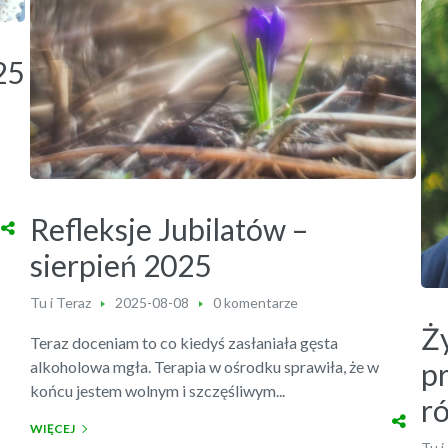
25
Refleksje Jubilatów –
sierpień 2025
Tu i Teraz
2025-08-08
0 komentarze
Ży
Teraz doceniam to co kiedyś zasłaniała gęsta
p
alkoholowa mgła. Terapia w ośrodku sprawiła, że w
końcu jestem wolnym i szczęśliwym...
r
WIĘCEJ
Tu i