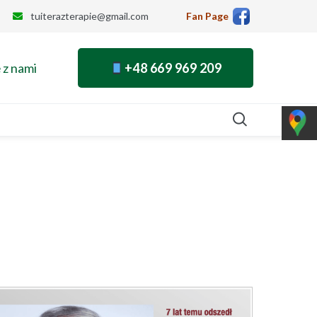
tuiterazterapie@gmail.com
Fan Page
 z nami
+48 669 969 209