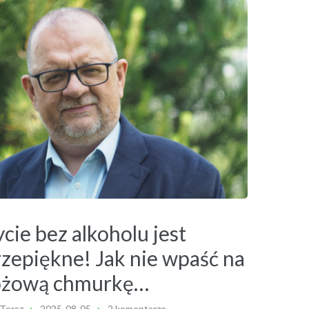
cie bez alkoholu jest
rzepiękne! Jak nie wpaść na
óżową chmurkę…
 Teraz
2025-08-05
2 komentarze