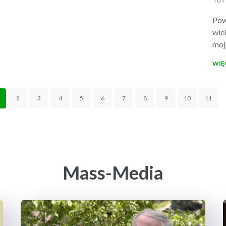
Pow
wie
moj
WIĘ
2
3
4
5
6
7
8
9
10
11
Mass-Media