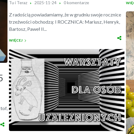
Tu i Teraz
2025-11-24
0 komentarze
WIĘ
Z radością powiadamiamy, że w grudniu swoje rocznice
trzeźwości obchodzą: I ROCZNICA: Mariusz, Henryk,
Bartosz, Paweł II...
WIĘCEJ
5
tof,