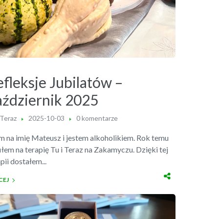
fleksje Jubilatów –
aździernik 2025
 Teraz
2025-10-03
0 komentarze
 na imię Mateusz i jestem alkoholikiem. Rok temu
iłem na terapię Tu i Teraz na Zakamyczu. Dzięki tej
pii dostałem...
CEJ