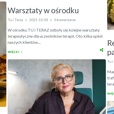
Warsztaty w ośrodku
Tu i Teraz
2025-10-03
0 komentarze
W ośrodku TU i TERAZ odbyły się kolejne warsztaty
terapeutyczne dla uczestników terapii. Oto kilka opinii
Re
naszych klientów....
p
WIĘCEJ
Tu i
Mam
traf
tera
WIĘ